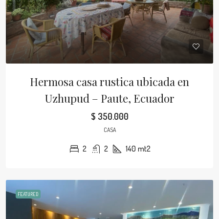
Hermosa casa rustica ubicada en
Uzhupud – Paute, Ecuador
$ 350.000
CASA
2
2
140
mt2
FEATURED